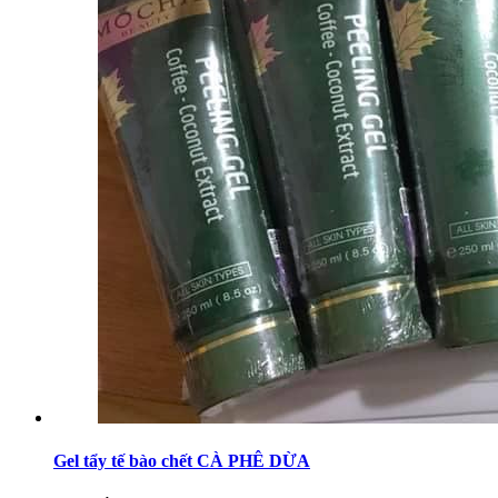
Gel tẩy tế bào chết CÀ PHÊ DỪA