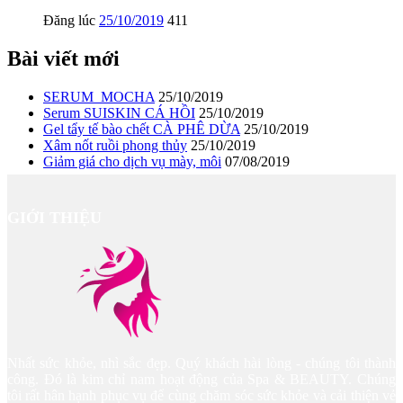
Đăng lúc
25/10/2019
411
Bài viết mới
SERUM_MOCHA
25/10/2019
Serum SUISKIN CÁ HỒI
25/10/2019
Gel tẩy tế bào chết CÀ PHÊ DỪA
25/10/2019
Xâm nốt ruồi phong thủy
25/10/2019
Giảm giá cho dịch vụ mày, môi
07/08/2019
GIỚI THIỆU
Nhất sức khỏe, nhì sắc đẹp. Quý khách hài lòng - chúng tôi thành
công. Đó là kim chỉ nam hoạt động của Spa & BEAUTY. Chúng
tôi rất hân hạnh phục vụ để cùng chăm sóc sức khỏe và cải thiện vẻ