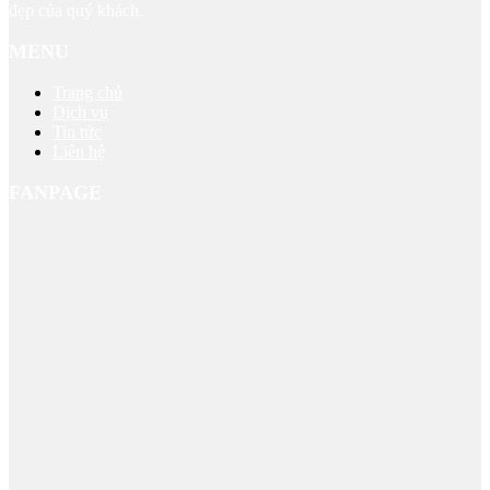
đẹp của quý khách.
MENU
Trang chủ
Dịch vụ
Tin tức
Liên hệ
FANPAGE