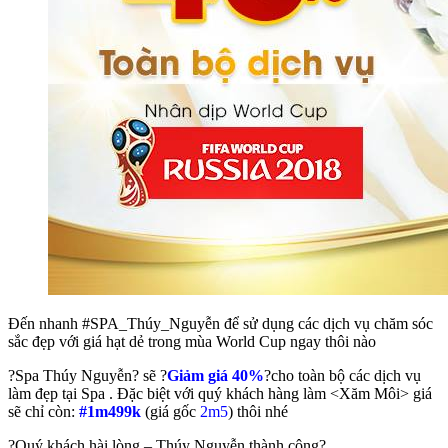
Đến nhanh #SPA_Thúy_Nguyễn để sử dụng các dịch vụ chăm sóc
sắc đẹp với giá hạt dẻ trong mùa World Cup ngay thôi nào
?
Spa Thúy Nguyễn
?
sẽ
?
Giảm giá 40%
?
cho toàn bộ các dịch vụ
làm đẹp tại Spa . Đặc biệt với quý khách hàng làm <Xăm Môi> giá
sẽ chỉ còn:
#1m499k
(giá gốc
2m5
) thôi nhé
?
Quý khách hài lòng – Thúy Nguyễn thành công
?