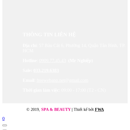
THÔNG TIN LIÊN HỆ
Địa chỉ
: 57 Bàu Cát 6, Phường 14, Quận Tân Bình, TP.
HCM
Hotline
:
0909.77.45.43
(Mr Nghiệp)
Sale:
033.219.6383
Email
:
freewebapp.net@gmail.com
Thời gian làm việc
: 09:00 - 17:00 (T2 - CN)
© 2019,
SPA & BEAUTY
|
Thiết kế bởi
FWA
0