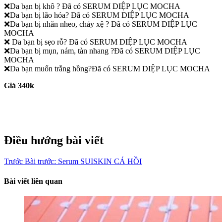
❌
Da bạn bị khô
?
Đã có SERUM DIỆP LỤC MOCHA
❌
Da bạn bị lão hóa
?
Đã có SERUM DIỆP LỤC MOCHA
❌
Da bạn bị nhăn nheo, chảy xệ
?
Đã có SERUM DIỆP LỤC
MOCHA
❌
Da bạn bị sẹo rỗ
?
Đã có SERUM DIỆP LỤC MOCHA
❌
Da bạn bị mụn, nám, tàn nhang
?
Đã có SERUM DIỆP LỤC
MOCHA
❌
Da bạn muốn trắng hồng
?
Đã có SERUM DIỆP LỤC MOCHA
Giá 340k
Điều hướng bài viết
Trước
Bài trước:
Serum SUISKIN CÁ HỒI
Bài viết liên quan