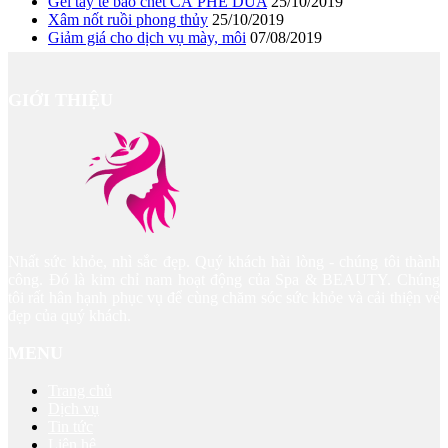
Gel tẩy tế bào chết CÀ PHÊ DỪA
25/10/2019
Xâm nốt ruồi phong thủy
25/10/2019
Giảm giá cho dịch vụ mày, môi
07/08/2019
GIỚI THIỆU
Nhất sức khỏe, nhì sắc đẹp. Quý khách hài lòng - chúng tôi thành
công. Đó là kim chỉ nam hoạt động của Spa & BEAUTY. Chúng
tôi rất hân hạnh phục vụ để cùng chăm sóc sức khỏe và cải thiện vẻ
đẹp của quý khách.
MENU
Trang chủ
Dịch vụ
Tin tức
Liên hệ