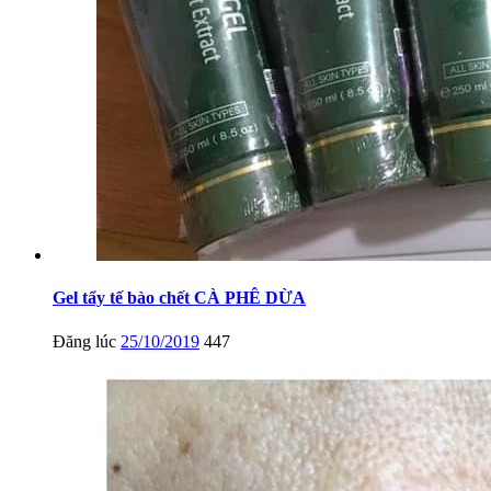
Gel tẩy tế bào chết CÀ PHÊ DỪA
Đăng lúc
25/10/2019
447