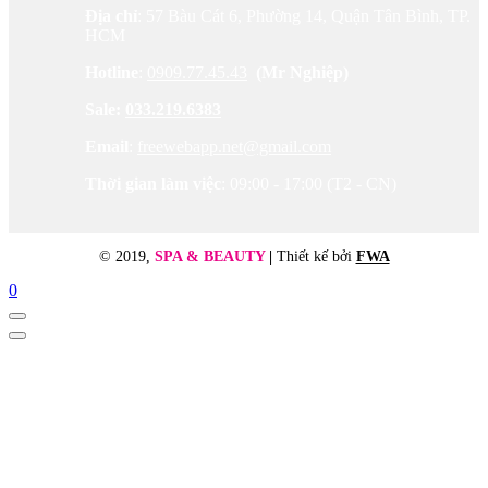
Địa chỉ
: 57 Bàu Cát 6, Phường 14, Quận Tân Bình, TP.
HCM
Hotline
:
0909.77.45.43
(Mr Nghiệp)
Sale:
033.219.6383
Email
:
freewebapp.net@gmail.com
Thời gian làm việc
: 09:00 - 17:00 (T2 - CN)
© 2019,
SPA & BEAUTY
|
Thiết kế bởi
FWA
0