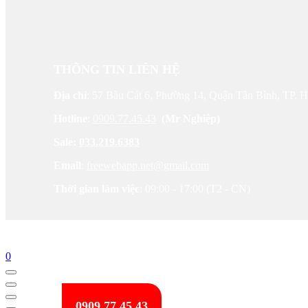
THÔNG TIN LIÊN HỆ
Địa chỉ
: 57 Bàu Cát 6, Phường 14, Quận Tân Bình, TP.
Hotline
:
0909.77.45.43
(Mr Nghiệp)
Sale:
033.219.6383
Email
:
freewebapp.net@gmail.com
Thời gian làm việc
: 09:00 - 17:00 (T2 - CN)
0
0909.77.45.43