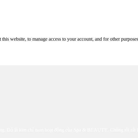
 this website, to manage access to your account, and for other purpose
công. Đó là kim chỉ nam hoạt động của Spa & BEAUTY. Chúng tôi rất 