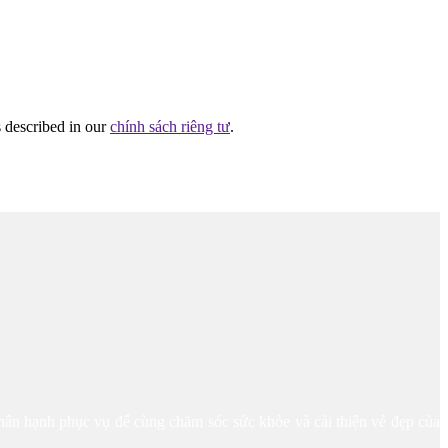
s described in our
chính sách riêng tư
.
hân hạnh phục vụ để cùng chăm sóc sức khỏe và cải thiện vẻ đẹp của