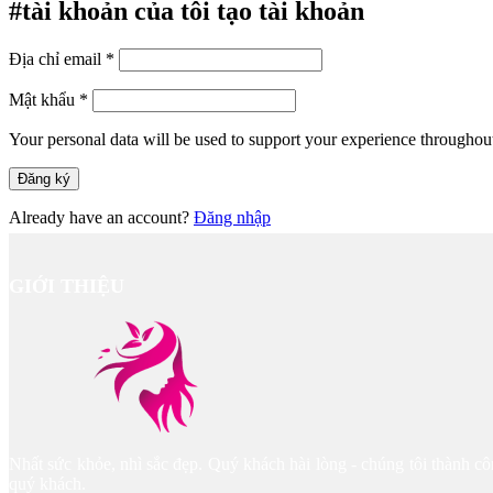
#tài khoản của tôi
tạo tài khoản
Địa chỉ email
*
Mật khẩu
*
Your personal data will be used to support your experience throughout
Đăng ký
Already have an account?
Đăng nhập
GIỚI THIỆU
Nhất sức khỏe, nhì sắc đẹp. Quý khách hài lòng - chúng tôi thành 
quý khách.