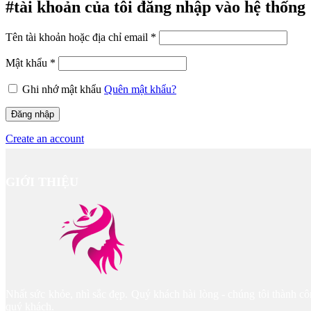
#tài khoản của tôi
đăng nhập vào hệ thống
Tên tài khoản hoặc địa chỉ email
*
Mật khẩu
*
Ghi nhớ mật khẩu
Quên mật khẩu?
Đăng nhập
Create an account
GIỚI THIỆU
Nhất sức khỏe, nhì sắc đẹp. Quý khách hài lòng - chúng tôi thành 
quý khách.