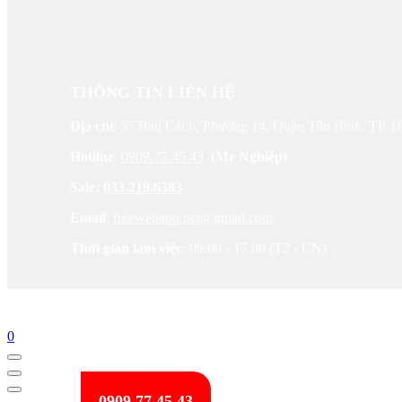
THÔNG TIN LIÊN HỆ
Địa chỉ
: 57 Bàu Cát 6, Phường 14, Quận Tân Bình, TP.
Hotline
:
0909.77.45.43
(Mr Nghiệp)
Sale:
033.219.6383
Email
:
freewebapp.net@gmail.com
Thời gian làm việc
: 09:00 - 17:00 (T2 - CN)
0
0909.77.45.43