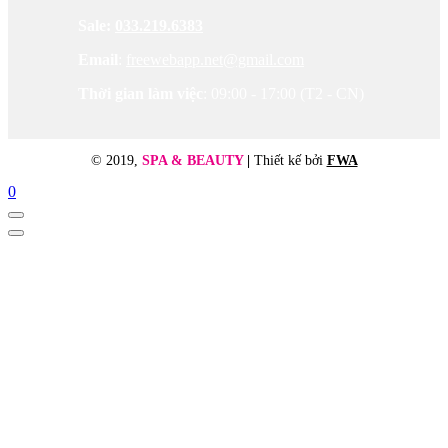
Sale:
033.219.6383
Email
:
freewebapp.net@gmail.com
Thời gian làm việc
: 09:00 - 17:00 (T2 - CN)
© 2019,
SPA & BEAUTY
|
Thiết kế bởi
FWA
0