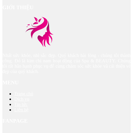
GIỚI THIỆU
Nhất sức khỏe, nhì sắc đẹp. Quý khách hài lòng - chúng tôi thành
công. Đó là kim chỉ nam hoạt động của Spa & BEAUTY. Chúng
tôi rất hân hạnh phục vụ để cùng chăm sóc sức khỏe và cải thiện vẻ
đẹp của quý khách.
MENU
Trang chủ
Dịch vụ
Tin tức
Liên hệ
FANPAGE