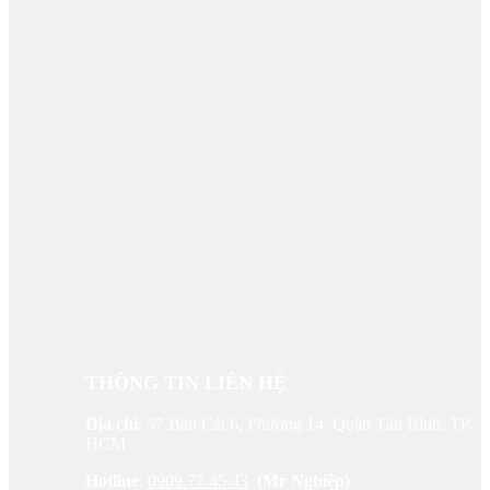
THÔNG TIN LIÊN HỆ
Địa chỉ
: 57 Bàu Cát 6, Phường 14, Quận Tân Bình, TP.
HCM
Hotline
:
0909.77.45.43
(Mr Nghiệp)