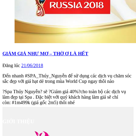
GIẢM GIÁ NHƯ MƠ – THỜ Ơ LÀ HẾT
Đăng lúc
21/06/2018
Đến nhanh #SPA_Thúy_Nguyễn để sử dụng các dịch vụ chăm sóc
sắc đẹp với giá hạt dẻ trong mùa World Cup ngay thôi nào
?Spa Thúy Nguyễn? sẽ ?Giảm giá 40%?cho toàn bộ các dịch vụ
làm đẹp tại Spa . Đặc biệt với quý khách hàng làm
giá sẽ chỉ
còn: #1m499k (giá gốc 2m5) thôi nhé
GIỚI THIỆU