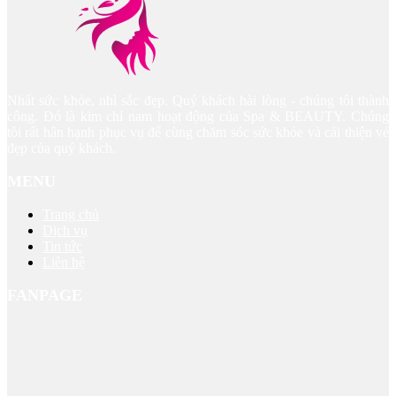
Nhất sức khỏe, nhì sắc đẹp. Quý khách hài lòng - chúng tôi thành
công. Đó là kim chỉ nam hoạt động của Spa & BEAUTY. Chúng
tôi rất hân hạnh phục vụ để cùng chăm sóc sức khỏe và cải thiện vẻ
đẹp của quý khách.
MENU
Trang chủ
Dịch vụ
Tin tức
Liên hệ
FANPAGE