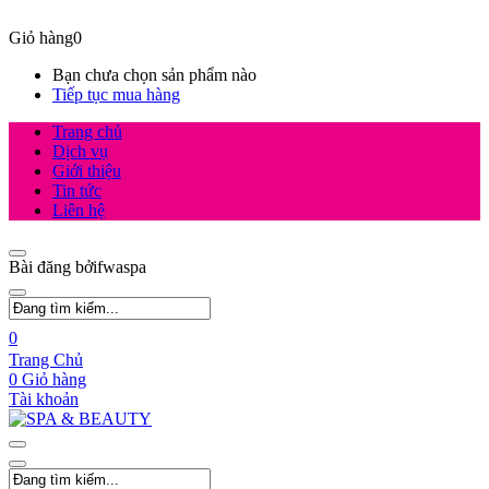
Giỏ hàng
0
Bạn chưa chọn sản phẩm nào
Tiếp tục mua hàng
Trang chủ
Dịch vụ
Giới thiệu
Tin tức
Liên hệ
Bài đăng bởifwaspa
0
Trang Chủ
0
Giỏ hàng
Tài khoản