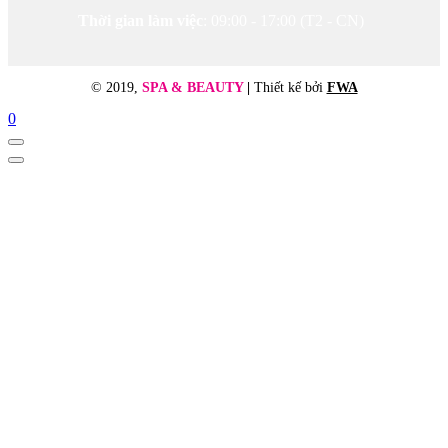
Thời gian làm việc
: 09:00 - 17:00 (T2 - CN)
© 2019,
SPA & BEAUTY
|
Thiết kế bởi
FWA
0