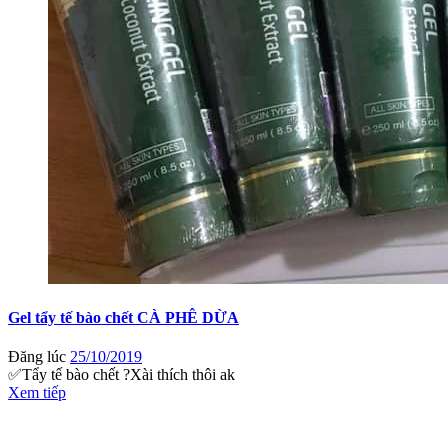
Gel tẩy tế bào chết CÀ PHÊ DỪA
Đăng lúc
25/10/2019
✅Tẩy tế bào chết ?Xài thích thôi ak
Xem tiếp